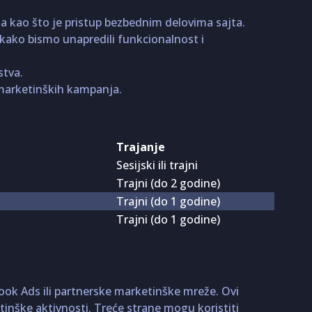
a kao što je pristup bezbednim delovima sajta.
t kako bismo unapredili funkcionalnost i
stva.
h marketinških kampanja.
Trajanje
Sesijski ili trajni
Trajni (do 2 godine)
Trajni (do 1 godine)
Trajni (do 1 godine)
book Ads ili partnerske marketinške mreže. Ovi
nške aktivnosti. Treće strane mogu koristiti