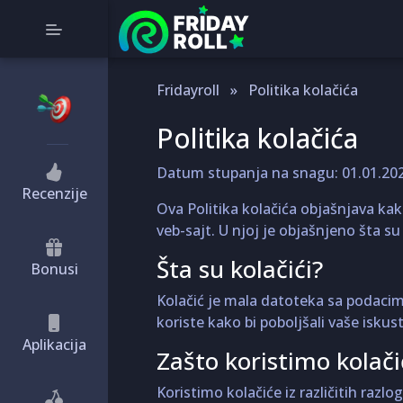
Fridayroll
»
Politika kolačića
Politika kolačića
Datum stupanja na snagu: 01.01.20
Recenzije
Ova Politika kolačića objašnjava kako
veb-sajt. U njoj je objašnjeno šta s
Šta su kolačići?
Bonusi
Kolačić je mala datoteka sa podacima
koriste kako bi poboljšali vaše isku
Aplikacija
Zašto koristimo kolači
Koristimo kolačiće iz različitih razlog