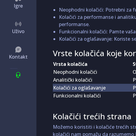
Igre
Neophodni kolačići: Potrebni za f
Kolačići za performanse i analitik
performanse.
Uživo
Funkcionalni kolačići: Pamte vaša 
Kolačići za oglašavanje: Koriste 
Vrste kolačića koje ko
Kontakt
Vrsta kolačića
S
Neophodni kolačići
O
Analitički kolačići
P
Kolačići za oglašavanje
P
Funkcionalni kolačići
P
Kolačići trećih strana
Možemo koristiti i kolačiće trećih s
kolačići nam pomažu da razumemo ka