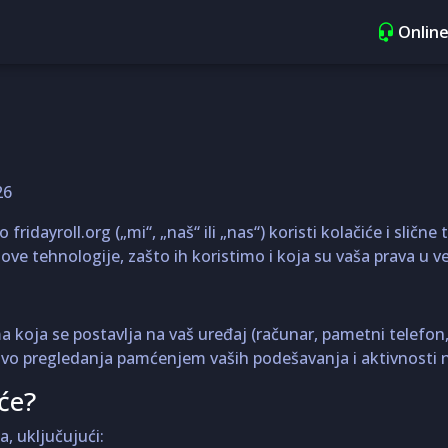
Online
26
 fridayroll.org („mi“, „naš“ ili „nas“) koristi kolačiće i sli
u ove tehnologije, zašto ih koristimo i koja su vaša prava u 
 koja se postavlja na vaš uređaj (računar, pametni telefon, 
stvo pregledanja pamćenjem vaših podešavanja i aktivnosti n
će?
a, uključujući: