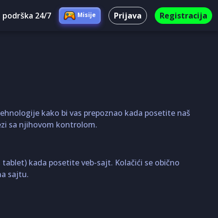
 podrška 24/7
Prijava
Registracija
Misije
čne tehnologije kako bi vas prepoznao kada posetite naš
vezi sa njihovom kontrolom.
tablet) kada posetite veb-sajt. Kolačići se obično
a sajtu.